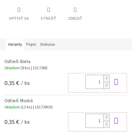
OPÝTAŤ SA
STRÁŽIŤ
ZDIEĽAŤ
Varianty
Popis
Diskusia
Odtieň: Biela
Skladom
(9 ks)
| 1517/BIE
Do 
0,35 €
/ ks
Odtieň: Modrá
Skladom
(13 ks)
| 1517/MOD
Do 
0,35 €
/ ks