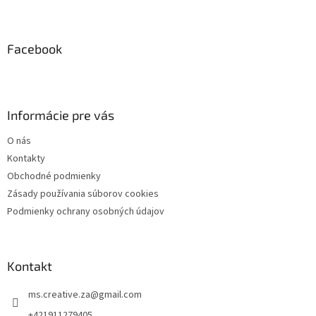
Z
á
p
ä
Facebook
t
i
e
Informácie pre vás
O nás
Kontakty
Obchodné podmienky
Zásady používania súborov cookies
Podmienky ochrany osobných údajov
Kontakt
ms.creative.za
@
gmail.com
+421911279405