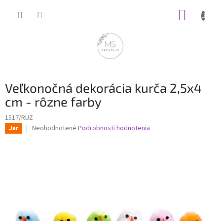
Prejsť
NÁKUP
na
obsah
KOŠÍK
Veľkonočná dekorácia kurča 2,5x4
cm - rôzne farby
1517/RUZ
Priemerné
Neohodnotené
Podrobnosti hodnotenia
Jar
hodnotenie
produktu
je
0,0
z
5
hviezdičiek.