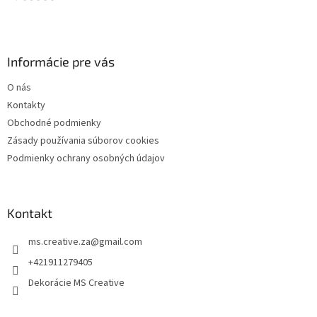
p
t
r
i
v
e
k
y
Informácie pre vás
v
ý
O nás
p
Kontakty
i
s
Obchodné podmienky
u
Zásady používania súborov cookies
Podmienky ochrany osobných údajov
Kontakt
ms.creative.za
@
gmail.com
+421911279405
Dekorácie MS Creative