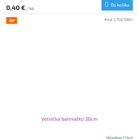
Do košíka
0,40 €
/ ks
Kód:
1703/SMO
Jar
Vetvička bahniatko 38cm
Skladom
(2 ks)