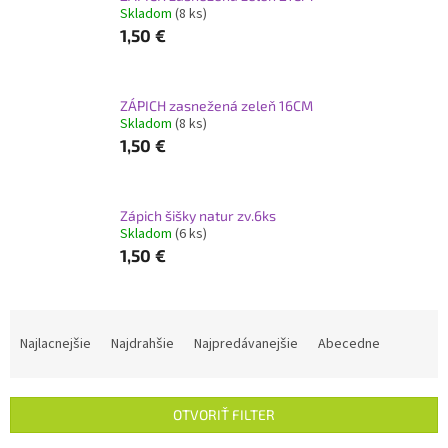
Skladom
(8 ks)
1,50 €
ZÁPICH zasnežená zeleň 16CM
Skladom
(8 ks)
1,50 €
Zápich šišky natur zv.6ks
Skladom
(6 ks)
1,50 €
R
a
Najlacnejšie
Najdrahšie
Najpredávanejšie
Abecedne
d
e
n
OTVORIŤ FILTER
i