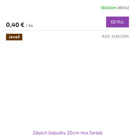
Skladom
(40 ks)
DETAIL
0,40 €
/ ks
Kód:
2343/ORA
Jeseň
Zápich bobulky 20cm mix farieb