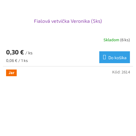
Fialová vetvička Veronika (5ks)
Skladom
(6 ks)
0,30 €
/ ks
Do košíka
Jednotková
0,06 € / 1 ks
cena:
Kód:
2614
Jar