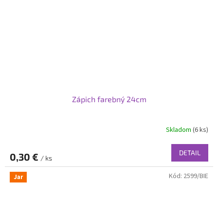
Zápich farebný 24cm
Skladom
(6 ks)
DETAIL
0,30 €
/ ks
Kód:
2599/BIE
Jar