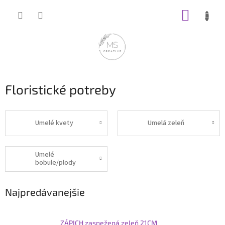
Prejsť
NÁKUP
na
obsah
KOŠÍK
Floristické potreby
Umelé kvety
Umelá zeleň
Umelé
bobule/plody
Najpredávanejšie
ZÁPICH zasnežená zeleň 21CM