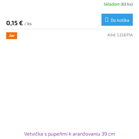
Skladom
(63 ks)
Do košíka
0,15 €
/ ks
Kód:
1218/FIA
Jar
Vetvička s pupeňmi k aranžovaniu 39 cm