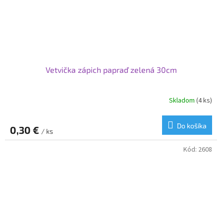
Vetvička zápich papraď zelená 30cm
Skladom
(4 ks)
Do košíka
0,30 €
/ ks
Kód:
2608