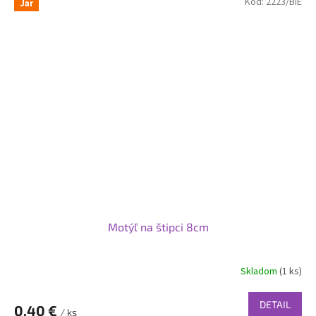
Kód:
2223/BIE
Jar
Motýľ na štipci 8cm
Skladom
(1 ks)
DETAIL
0,40 €
/ ks