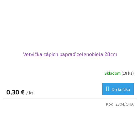
Vetvička zápich papraď zelenobiela 28cm
Skladom
(18 ks)
Do košíka
0,30 €
/ ks
Kód:
2304/ORA