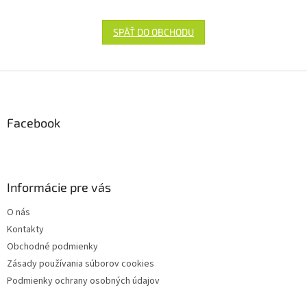
SPÄŤ DO OBCHODU
Z
á
p
ä
Facebook
t
i
e
Informácie pre vás
O nás
Kontakty
Obchodné podmienky
Zásady používania súborov cookies
Podmienky ochrany osobných údajov