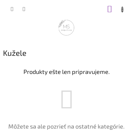
Prejsť
NÁKUP
na
obsah
KOŠÍK
Kužele
Produkty ešte len pripravujeme.
Môžete sa ale pozrieť na ostatné kategórie.