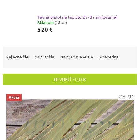
Tavná pištol na lepidlo Ø7-8 mm (zelená)
Skladom
(18 ks)
5,20 €
R
a
Najlacnejšie
Najdrahšie
Najpredávanejšie
Abecedne
d
e
n
OTVORIŤ FILTER
i
e
V
Kód:
218
p
Akcia
ý
r
p
o
i
d
s
u
p
k
r
t