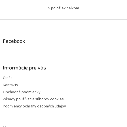
5
položiek celkom
O
v
l
Z
á
á
d
p
a
ä
Facebook
c
t
i
i
e
p
e
r
Informácie pre vás
v
k
O nás
y
Kontakty
v
ý
Obchodné podmienky
p
Zásady používania súborov cookies
i
Podmienky ochrany osobných údajov
s
u