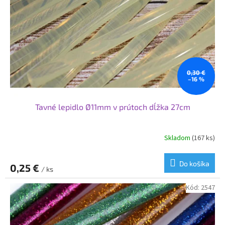
0,30 €
–16 %
Tavné lepidlo Ø11mm v prútoch dĺžka 27cm
Skladom
(167 ks)
Do košíka
0,25 €
/ ks
Kód:
2547