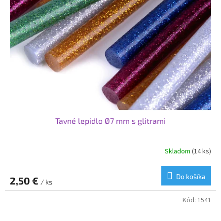
Tavné lepidlo Ø7 mm s glitrami
Skladom
(14 ks)
Do košíka
2,50 €
/ ks
Kód:
1541