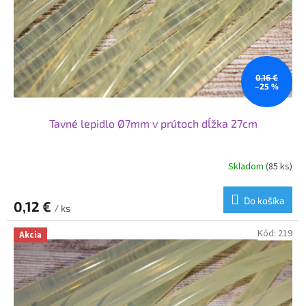
o
o
d
v
u
k
t
o
0,16 €
–25 %
v
Tavné lepidlo Ø7mm v prútoch dĺžka 27cm
Skladom
(85 ks)
Do košíka
0,12 €
/ ks
Kód:
219
Akcia