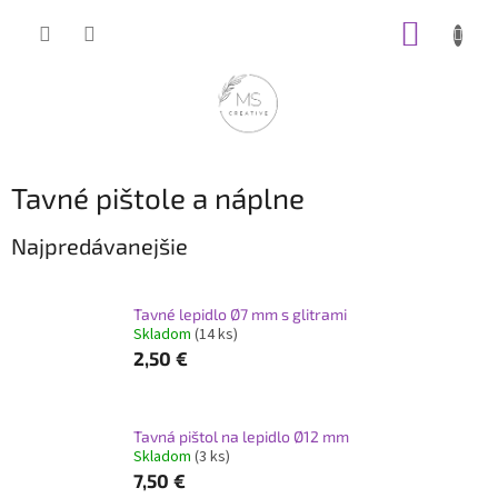
Prejsť
NÁKUP
na
obsah
KOŠÍK
Tavné pištole a náplne
Najpredávanejšie
Tavné lepidlo Ø7 mm s glitrami
Skladom
(14 ks)
2,50 €
Tavná pištol na lepidlo Ø12 mm
Skladom
(3 ks)
7,50 €