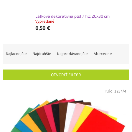
Látková dekoratívna plsť / filc 20x30 cm
Vypredané
0,50 €
R
a
Najlacnejšie
Najdrahšie
Najpredávanejšie
Abecedne
d
e
n
OTVORIŤ FILTER
i
e
V
Kód:
1284/4
p
ý
r
p
o
i
d
s
u
p
k
r
t