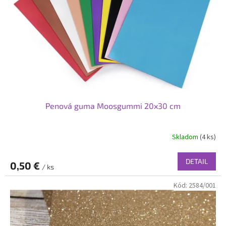
Penová guma Moosgummi 20x30 cm
Skladom
(4 ks)
DETAIL
0,50 €
/ ks
Kód:
2584/001