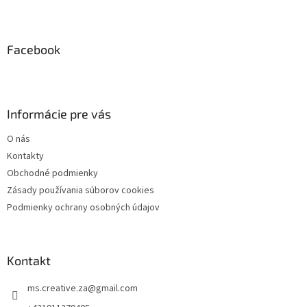
l
Z
á
á
d
p
a
ä
Facebook
c
t
i
i
e
p
e
r
Informácie pre vás
v
k
O nás
y
Kontakty
v
ý
Obchodné podmienky
p
Zásady používania súborov cookies
i
Podmienky ochrany osobných údajov
s
u
Kontakt
ms.creative.za
@
gmail.com