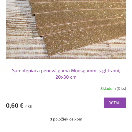
Samolepiaca penová guma Moosgummi s glitrami,
20x30 cm
Skladom
(3 ks)
DETAIL
0,60 €
/ ks
3
položiek celkom
O
v