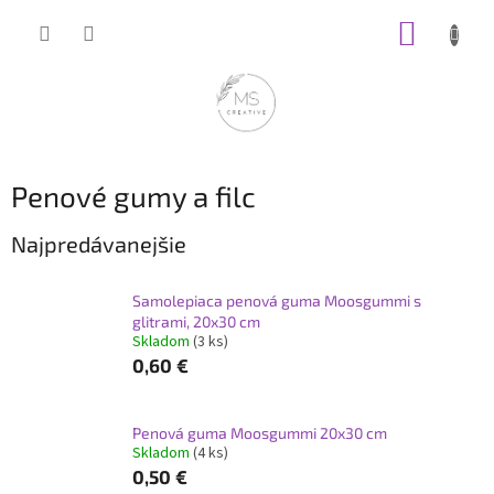
Prejsť
NÁKUP
na
obsah
KOŠÍK
Penové gumy a filc
Najpredávanejšie
Samolepiaca penová guma Moosgummi s
glitrami, 20x30 cm
Skladom
(3 ks)
0,60 €
Penová guma Moosgummi 20x30 cm
Skladom
(4 ks)
0,50 €