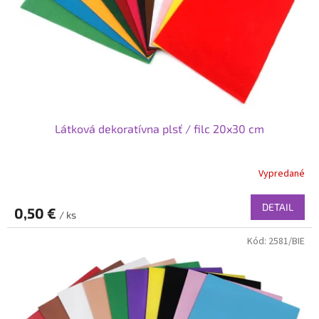
o
o
d
v
u
k
t
o
v
Látková dekoratívna plsť / filc 20x30 cm
Vypredané
DETAIL
0,50 €
/ ks
Kód:
2581/BIE