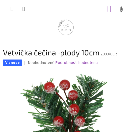
Prejsť
NÁKUP
na
obsah
KOŠÍK
Vetvička čečina+plody 10cm
2009/CER
Priemerné
Neohodnotené
Podrobnosti hodnotenia
Vianoce
hodnotenie
produktu
je
0,0
z
5
hviezdičiek.