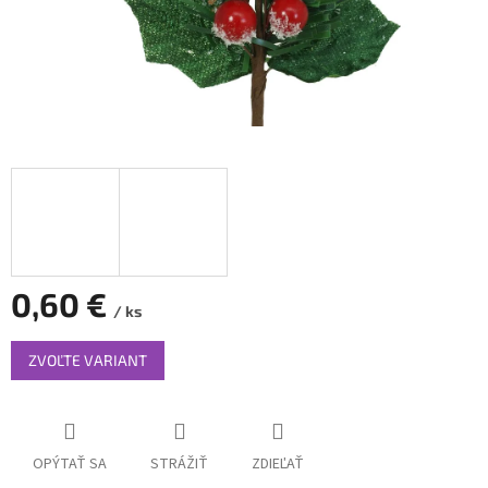
0,60 €
/ ks
Jednotková
ZVOĽTE VARIANT
cena:
OPÝTAŤ SA
STRÁŽIŤ
ZDIEĽAŤ