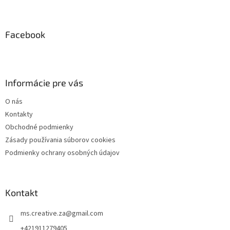
Z
á
p
ä
Facebook
t
i
e
Informácie pre vás
O nás
Kontakty
Obchodné podmienky
Zásady používania súborov cookies
Podmienky ochrany osobných údajov
Kontakt
ms.creative.za
@
gmail.com
+421911279405