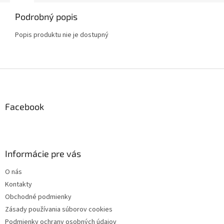
Podrobný popis
Popis produktu nie je dostupný
Z
á
p
ä
Facebook
t
i
e
Informácie pre vás
O nás
Kontakty
Obchodné podmienky
Zásady používania súborov cookies
Podmienky ochrany osobných údajov