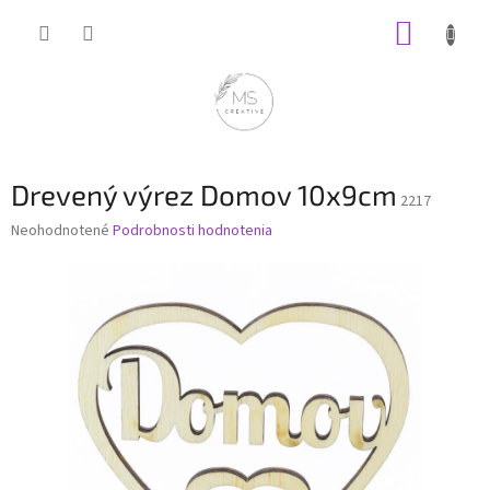
Prejsť
NÁKUP
na
obsah
KOŠÍK
Drevený výrez Domov 10x9cm
2217
Priemerné
Neohodnotené
Podrobnosti hodnotenia
hodnotenie
produktu
je
0,0
z
5
hviezdičiek.