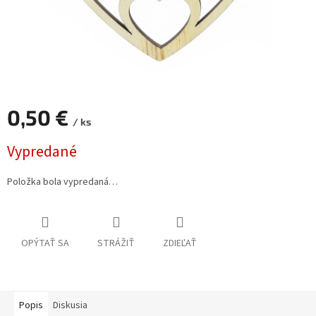
0,50 €
/ ks
Jednotková
Vypredané
cena:
Položka bola vypredaná…
OPÝTAŤ SA
STRÁŽIŤ
ZDIEĽAŤ
Popis
Diskusia