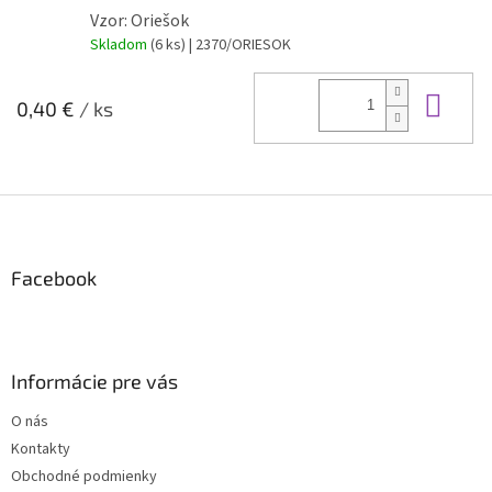
Vzor: Oriešok
Skladom
(6 ks)
| 2370/ORIESOK
Do 
0,40 €
/ ks
Z
á
p
ä
Facebook
t
i
e
Informácie pre vás
O nás
Kontakty
Obchodné podmienky