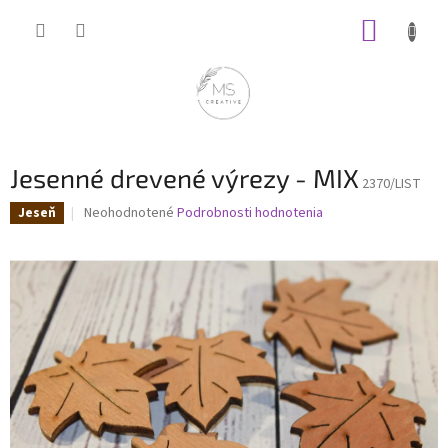
Prejsť
NÁKUP
na
obsah
KOŠÍK
Jesenné drevené výrezy - MIX
2370/LIST
Priemerné
Neohodnotené
Podrobnosti hodnotenia
Jeseň
hodnotenie
produktu
je
0,0
z
5
hviezdičiek.