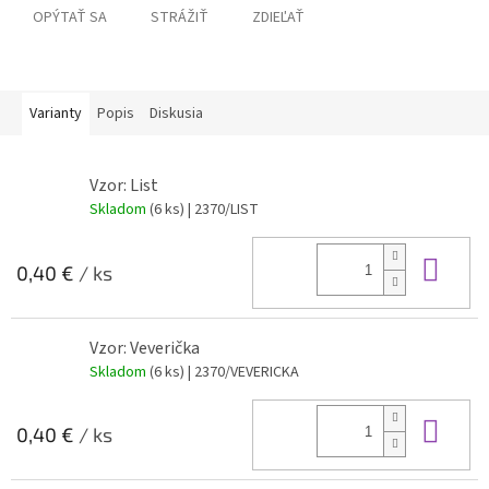
OPÝTAŤ SA
STRÁŽIŤ
ZDIEĽAŤ
Varianty
Popis
Diskusia
Vzor: List
Skladom
(6 ks)
| 2370/LIST
Do 
0,40 €
/ ks
Vzor: Veverička
Skladom
(6 ks)
| 2370/VEVERICKA
Do 
0,40 €
/ ks