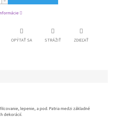
informácie
OPÝTAŤ SA
STRÁŽIŤ
ZDIEĽAŤ
lcovanie, lepenie, a pod. Patria medzi základné
h dekorácií.