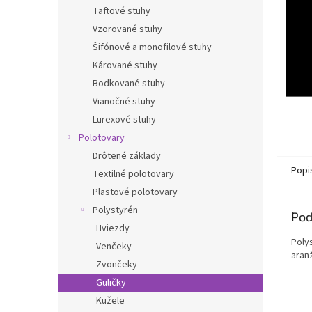
Taftové stuhy
Vzorované stuhy
Šifónové a monofilové stuhy
Kárované stuhy
Bodkované stuhy
Vianočné stuhy
Lurexové stuhy
Polotovary
Drôtené základy
Popi
Textilné polotovary
Plastové polotovary
Polystyrén
Pod
Hviezdy
Poly
Venčeky
aran
Zvončeky
Guličky
Kužele