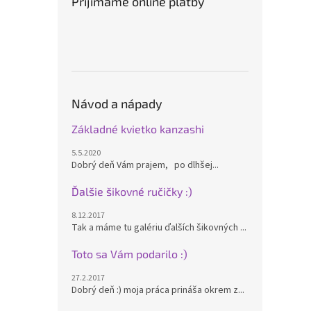
Prijímame online platby
Návod a nápady
Základné kvietko kanzashi
5.5.2020
Dobrý deň Vám prajem, po dlhšej...
Ďalšie šikovné ručičky :)
8.12.2017
Tak a máme tu galériu ďalších šikovných ...
Toto sa Vám podarilo :)
27.2.2017
Dobrý deň :) moja práca prináša okrem z...