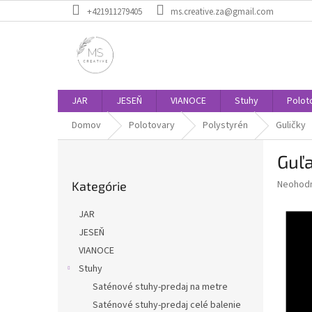
Prejsť
+421911279405
ms.creative.za@gmail.com
na
obsah
JAR
JESEŇ
VIANOCE
Stuhy
Polot
Domov
Polotovary
Polystyrén
Guličky
B
Guľ
o
Preskočiť
č
Priemer
Neohod
Kategórie
kategórie
n
hodnote
ý
produkt
JAR
p
je
JESEŇ
0,0
a
z
VIANOCE
n
5
e
Stuhy
hviezdič
l
Saténové stuhy-predaj na metre
Saténové stuhy-predaj celé balenie