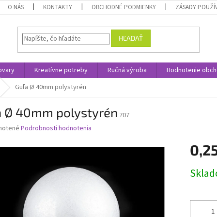
O NÁS
KONTAKTY
OBCHODNÉ PODMIENKY
ZÁSADY POUŽÍ
HĽADAŤ
ovary
Kreatívne potreby
Ručná výroba
Hodnotenie obc
Guľa Ø 40mm polystyrén
a Ø 40mm polystyrén
707
né
notené
Podrobnosti hodnotenia
nie
0,2
u
Jednotk
Skla
cena:
iek.