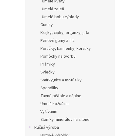
Umelé kvety
Umelá zeleň
Umelé bobule/plody
Gumky
Krajky, čipky, organzy, juta
Penové gumy a filc
Perličky, kamienky, koráliky
Pomôcky na tvorbu
Prámiky
Sviečky
Šnúrky,nite a motúziky
Špendlíky
Tavné pištole a náplne
Umelá kožušina
Vyšívanie
Zlomky minerálov na silone
Ručná výroba
Hotové výrobky