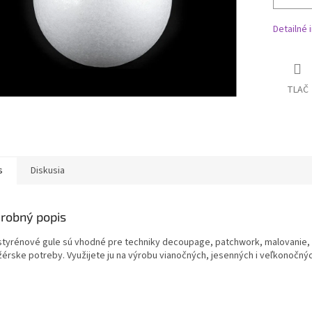
Detailné 
TLAČ
s
Diskusia
robný popis
styrénové gule sú vhodné pre techniky decoupage, patchwork, malovanie, fi
žérske potreby. Využijete ju na výrobu vianočných, jesenných i veľkonočnýc