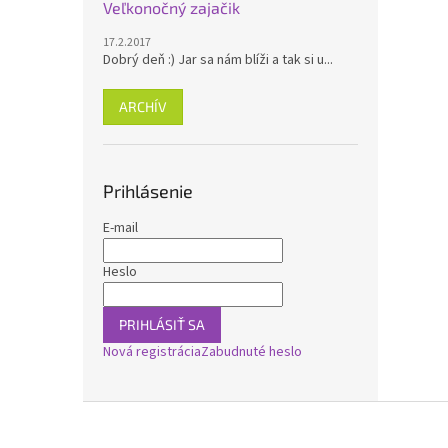
Veľkonočný zajačik
17.2.2017
Dobrý deň :) Jar sa nám blíži a tak si u...
ARCHÍV
Prihlásenie
E-mail
Heslo
PRIHLÁSIŤ SA
Nová registrácia
Zabudnuté heslo
Z
á