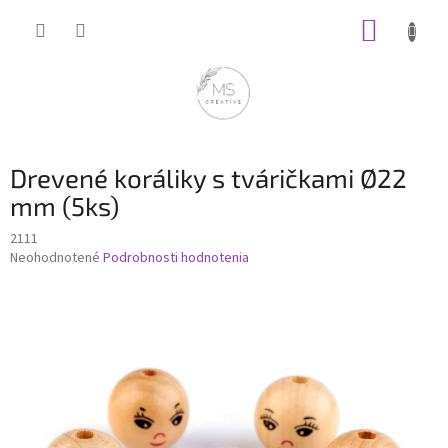
Prejsť
NÁKUP
na
obsah
KOŠÍK
Drevené koráliky s tváričkami Ø22
mm (5ks)
2111
Priemerné
Neohodnotené
Podrobnosti hodnotenia
hodnotenie
produktu
je
0,0
z
5
hviezdičiek.