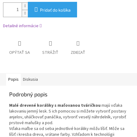
Pridať do košíka
Detailné informácie
OPÝTAŤ SA
STRÁŽIŤ
ZDIEĽAŤ
Popis
Diskusia
Podrobný popis
Malé drevené koráliky s maľovanou tváričkou
majú vďaka
lakovaniu jemný lesk. S ich pomocou si môžete vytvoriť postavy
anjelov, uháčkovať panáčika, vytvoriť veselý náhrdelník, vyrobiť
prstové maňušky a pod.
Vďaka maľbe sa od seba jednotlivé koráliky môžu líšiť. Môže sa
líšiť i kresba dreva, vrátane farby. Vzhľadom k technológii