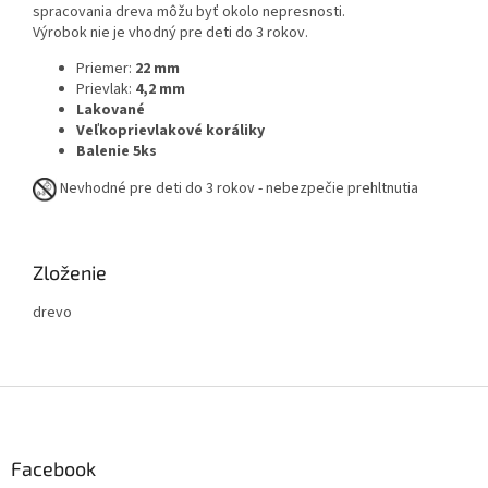
spracovania dreva môžu byť okolo nepresnosti.
Výrobok nie je vhodný pre deti do 3 rokov.
Priemer:
22 mm
Prievlak:
4,2 mm
Lakované
Veľkoprievlakové koráliky
Balenie 5ks
Nevhodné pre deti do 3 rokov - nebezpečie prehltnutia
Zloženie
drevo
Z
á
p
ä
Facebook