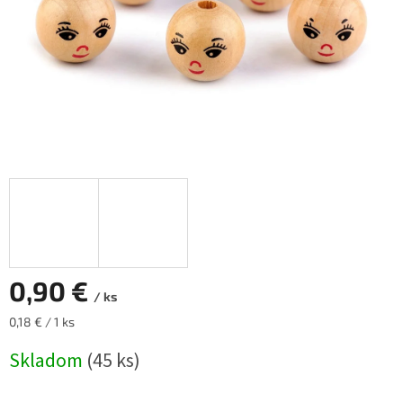
0,90 €
/ ks
Jednotková
0,18 € / 1 ks
cena:
Skladom
(45 ks)