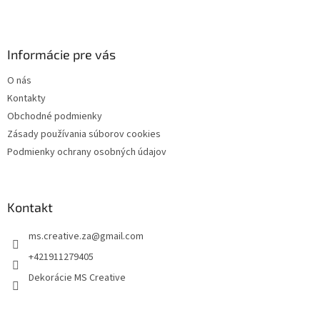
t
i
e
Informácie pre vás
O nás
Kontakty
Obchodné podmienky
Zásady používania súborov cookies
Podmienky ochrany osobných údajov
Kontakt
ms.creative.za
@
gmail.com
+421911279405
Dekorácie MS Creative