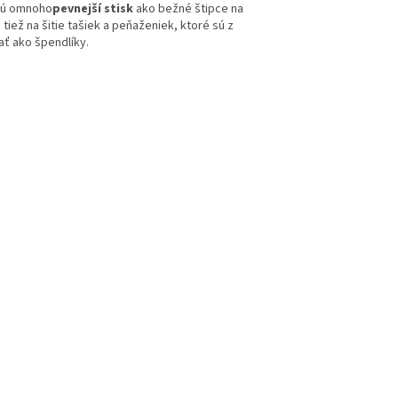
ajú omnoho
pevnejší stisk
ako bežné štipce na
 tiež na šitie tašiek a peňaženiek, ktoré sú z
ať ako špendlíky.