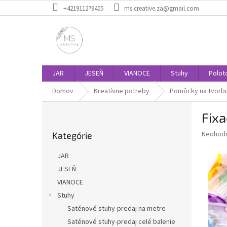
Prejsť
+421911279405
ms.creative.za@gmail.com
na
obsah
JAR
JESEŇ
VIANOCE
Stuhy
Polot
Domov
Kreatívne potreby
Pomôcky na tvorb
B
Fixa
o
Preskočiť
č
Priemer
Neohod
Kategórie
kategórie
n
hodnote
ý
produkt
JAR
p
je
JESEŇ
0,0
a
z
VIANOCE
n
5
e
Stuhy
hviezdič
l
Saténové stuhy-predaj na metre
Saténové stuhy-predaj celé balenie