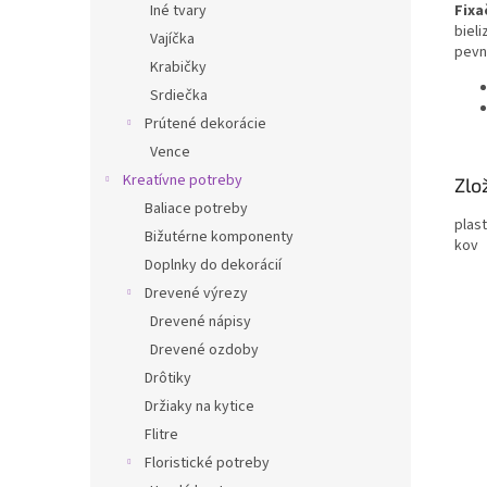
Fixa
Iné tvary
bieli
Vajíčka
pevn
Krabičky
Srdiečka
Prútené dekorácie
Vence
Kreatívne potreby
Zlo
Baliace potreby
plast
Bižutérne komponenty
kov
Doplnky do dekorácií
Drevené výrezy
Drevené nápisy
Drevené ozdoby
Drôtiky
Držiaky na kytice
Flitre
Floristické potreby