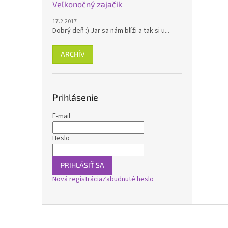
Veľkonočný zajačik
17.2.2017
Dobrý deň :) Jar sa nám blíži a tak si u...
ARCHÍV
Prihlásenie
E-mail
Heslo
PRIHLÁSIŤ SA
Nová registrácia
Zabudnuté heslo
Z
á