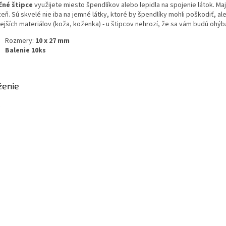
čné štipce
využijete miesto špendlíkov alebo lepidla na spojenie látok. M
zeň. Sú skvelé nie iba na jemné látky, ktoré by špendlíky mohli poškodiť, ale
ejších materiálov (koža, koženka) - u štipcov nehrozí, že sa vám budú ohýb
Rozmery:
10 x 27 mm
Balenie 10ks
ženie