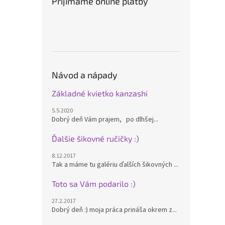
Prijímame online platby
Návod a nápady
Základné kvietko kanzashi
5.5.2020
Dobrý deň Vám prajem, po dlhšej...
Ďalšie šikovné ručičky :)
8.12.2017
Tak a máme tu galériu ďalších šikovných ...
Toto sa Vám podarilo :)
27.2.2017
Dobrý deň :) moja práca prináša okrem z...