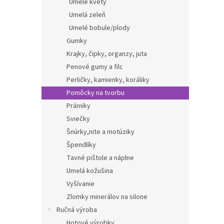
Umelé kvety
Umelá zeleň
Umelé bobule/plody
Gumky
Krajky, čipky, organzy, juta
Penové gumy a filc
Perličky, kamienky, koráliky
Pomôcky na tvorbu
Prámiky
Sviečky
Šnúrky,nite a motúziky
Špendlíky
Tavné pištole a náplne
Umelá kožušina
Vyšívanie
Zlomky minerálov na silone
Ručná výroba
Hotové výrobky