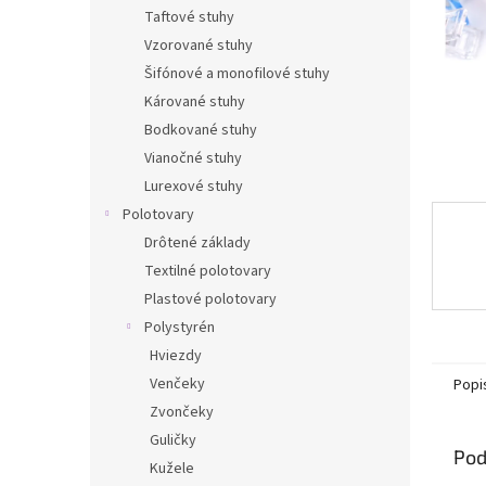
Taftové stuhy
Vzorované stuhy
Šifónové a monofilové stuhy
Kárované stuhy
Bodkované stuhy
Vianočné stuhy
Lurexové stuhy
Polotovary
Drôtené základy
Textilné polotovary
Plastové polotovary
Polystyrén
Hviezdy
Venčeky
Popi
Zvončeky
Guličky
Pod
Kužele