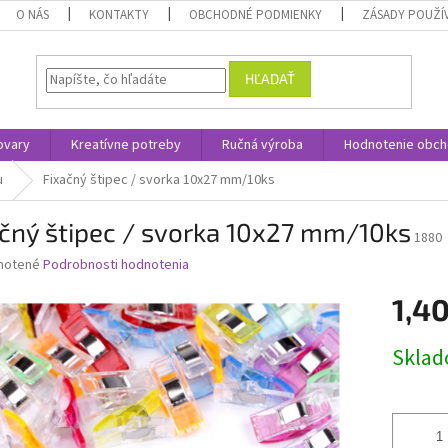
O NÁS
KONTAKTY
OBCHODNÉ PODMIENKY
ZÁSADY POUŽÍ
HĽADAŤ
ovary
Kreatívne potreby
Ručná výroba
Hodnotenie obc
u
Fixačný štipec / svorka 10x27 mm/10ks
čný štipec / svorka 10x27 mm/10ks
1880
né
notené
Podrobnosti hodnotenia
nie
1,4
u
Jednotk
Skla
cena:
iek.