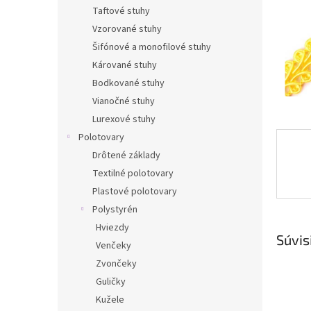
Taftové stuhy
Vzorované stuhy
Šifónové a monofilové stuhy
Kárované stuhy
Bodkované stuhy
Vianočné stuhy
Lurexové stuhy
Polotovary
Drôtené základy
Textilné polotovary
Plastové polotovary
Polystyrén
Hviezdy
Súvis
Venčeky
Zvončeky
Guličky
Kužele