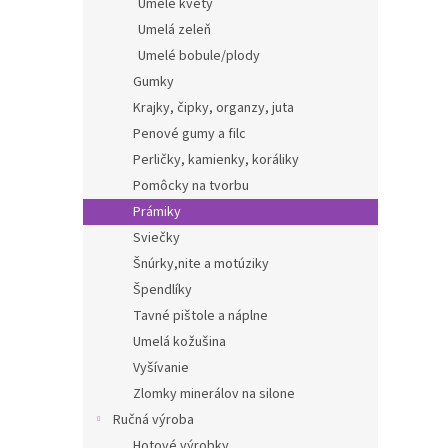
Umelé kvety
Umelá zeleň
Umelé bobule/plody
Gumky
Krajky, čipky, organzy, juta
Penové gumy a filc
Perličky, kamienky, koráliky
Pomôcky na tvorbu
Prámiky
Sviečky
Šnúrky,nite a motúziky
Špendlíky
Tavné pištole a náplne
Umelá kožušina
Vyšívanie
Zlomky minerálov na silone
Ručná výroba
Hotové výrobky