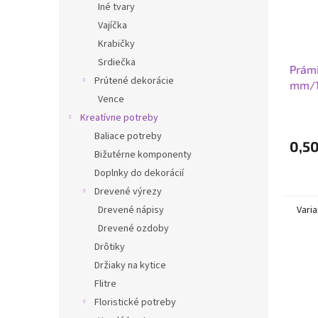
Iné tvary
Vajíčka
Krabičky
Srdiečka
Prámi
Prútené dekorácie
mm/
Vence
Kreatívne potreby
Baliace potreby
0,50
Bižutérne komponenty
Doplnky do dekorácií
Drevené výrezy
Varia
Drevené nápisy
Drevené ozdoby
Drôtiky
Držiaky na kytice
Flitre
Floristické potreby