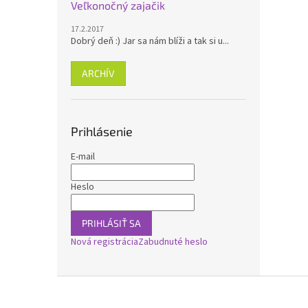
Veľkonočný zajačik
17.2.2017
Dobrý deň :) Jar sa nám blíži a tak si u...
ARCHÍV
Prihlásenie
E-mail
Heslo
PRIHLÁSIŤ SA
Nová registrácia
Zabudnuté heslo
Z
á