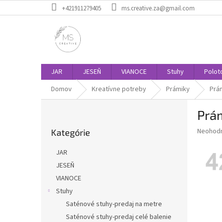
Prejsť
+421911279405
ms.creative.za@gmail.com
na
obsah
JAR
JESEŇ
VIANOCE
Stuhy
Polot
Domov
Kreatívne potreby
Prámiky
Prá
B
Prá
o
Preskočiť
č
Priemer
Neohod
Kategórie
kategórie
n
hodnote
ý
produkt
JAR
p
je
JESEŇ
0,0
a
z
VIANOCE
n
5
e
Stuhy
hviezdič
l
Saténové stuhy-predaj na metre
Saténové stuhy-predaj celé balenie