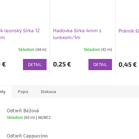
k leonský šírka 12
Hadovka šírka 4mm s
Prámik š
1m
lurexom/1m
Skladom
(44 m)
Skladom
(41 m)
 €
0,25 €
0,45 €
DETAIL
DETAIL
nty
Popis
Diskusia
Odtieň: Béžová
Skladom
(63 m)
| 66/BEZ
Odtieň: Cappuccino