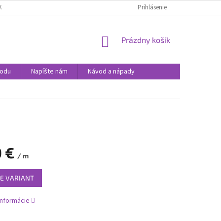
VANIA SÚBOROV COOKIES
PODMIENKY OCHRANY OSOBNÝCH ÚDAJOV
Prihlásenie
NÁKUPNÝ
Prázdny košík
KOŠÍK
hodu
Napíšte nám
Návod a nápady
0 €
/ m
ová
E VARIANT
informácie