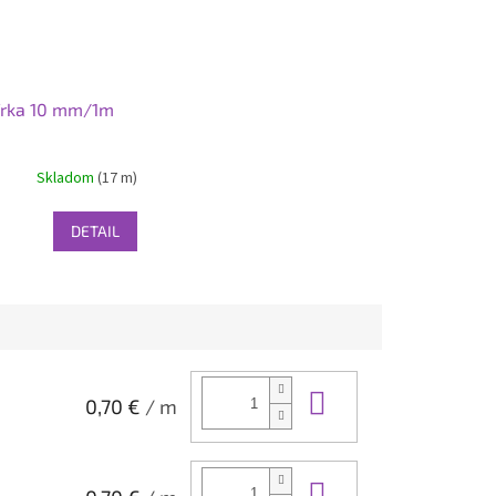
írka 10 mm/1m
Skladom
(17 m)
DETAIL
Do košíka
0,70 €
/ m
Do košíka