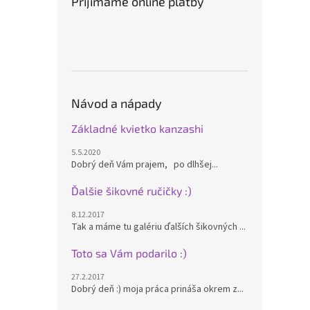
Prijímame online platby
Návod a nápady
Základné kvietko kanzashi
5.5.2020
Dobrý deň Vám prajem, po dlhšej...
Ďalšie šikovné ručičky :)
8.12.2017
Tak a máme tu galériu ďalších šikovných ...
Toto sa Vám podarilo :)
27.2.2017
Dobrý deň :) moja práca prináša okrem z...