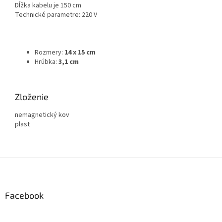
Dĺžka kabelu je 150 cm
Technické parametre: 220 V
Rozmery:
14 x 15 cm
Hrúbka:
3,1 cm
Zloženie
nemagnetický kov
plast
Z
á
p
ä
Facebook
t
i