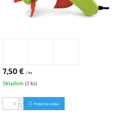
7,50 €
/ ks
Jednotková
Skladom
(3 ks)
cena:
Pridať do košíka