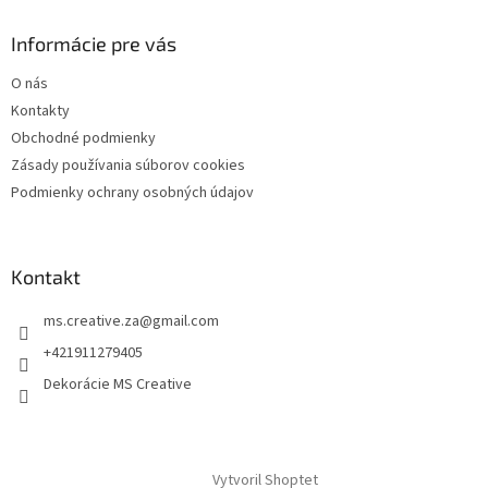
e
Informácie pre vás
O nás
Kontakty
Obchodné podmienky
Zásady používania súborov cookies
Podmienky ochrany osobných údajov
Kontakt
ms.creative.za
@
gmail.com
+421911279405
Dekorácie MS Creative
Vytvoril Shoptet