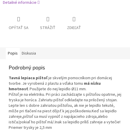
Detailné informácie
OPÝTAŤ SA
STRÁŽIŤ
ZDIEĽAŤ
Popis
Diskusia
Podrobný popis
Tavná lepiaca pištoľ
je skvelým pomocníkom pri domácej
tvorbe. Je vyrobená z plastu a vďaka tomu
má nízku
hmotnosť
. Použijete do nej
lepidlo Ø11 mm.
Pištoľ je na elektriku. Pri práci zachádzajte s pištoľou opatrne, jej
tryska je horúca. Zahriatu pištoľ odkladajte na priložený stojan.
Lepte len s dobre zahriatou pištoľou, ak nie je lepidlo tekuté,
môže pri tlačení na piest dôjsť k jej poškodeniu.Keď sa lepidlo
zahreje,pištoľ sa musí vypnúť z napájacieho zdroja,alebo
ističa/pokiaľ ho pištoľ má/.Inak sa lepidlo príliš zahreje a vytečie!
Priemer trysky je 2,5 mm