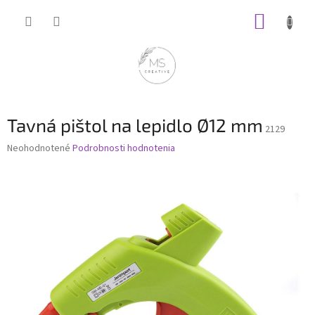
Prejsť
NÁKUP
na
obsah
KOŠÍK
Tavná pištol na lepidlo Ø12 mm
2129
Priemerné
Neohodnotené
Podrobnosti hodnotenia
hodnotenie
produktu
je
0,0
z
5
hviezdičiek.