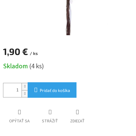
1,90 €
/ ks
Jednotková
Skladom
(4 ks)
cena:
Pridať do košíka
OPÝTAŤ SA
STRÁŽIŤ
ZDIEĽAŤ