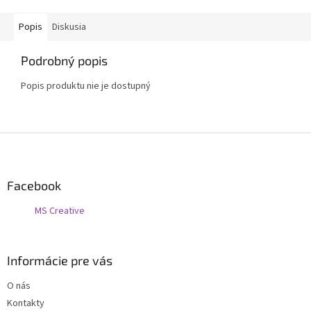
Popis
Diskusia
Podrobný popis
Popis produktu nie je dostupný
Z
á
p
ä
Facebook
t
MS Creative
i
e
Informácie pre vás
O nás
Kontakty