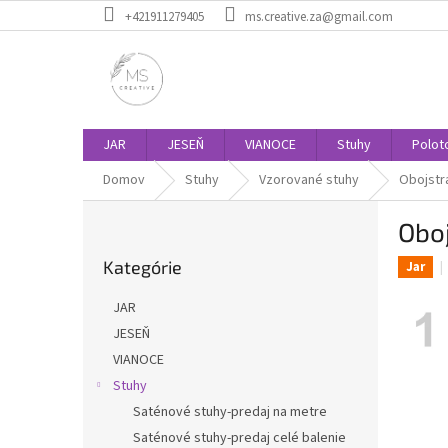
Prejsť
+421911279405
ms.creative.za@gmail.com
na
obsah
JAR
JESEŇ
VIANOCE
Stuhy
Polot
Domov
Stuhy
Vzorované stuhy
Obojstr
B
Obo
o
Preskočiť
č
Kategórie
kategórie
Jar
n
ý
JAR
p
JESEŇ
a
VIANOCE
n
e
Stuhy
l
Saténové stuhy-predaj na metre
Saténové stuhy-predaj celé balenie