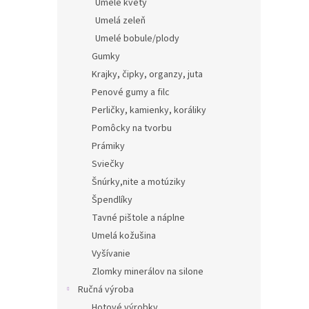
Umelé kvety
Umelá zeleň
Umelé bobule/plody
Gumky
Krajky, čipky, organzy, juta
Penové gumy a filc
Perličky, kamienky, koráliky
Pomôcky na tvorbu
Prámiky
Sviečky
Šnúrky,nite a motúziky
Špendlíky
Tavné pištole a náplne
Umelá kožušina
Vyšívanie
Zlomky minerálov na silone
Ručná výroba
Hotové výrobky