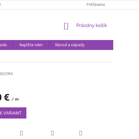
VANIA SÚBOROV COOKIES
PODMIENKY OCHRANY OSOBNÝCH ÚDAJOV
Prihlásenie
NÁKUPNÝ
Prázdny košík
KOŠÍK
hodu
Napíšte nám
Návod a nápady
80/ORA
0 €
/ m
ová
E VARIANT