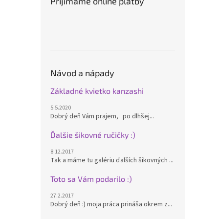
Prijímame online platby
Návod a nápady
Základné kvietko kanzashi
5.5.2020
Dobrý deň Vám prajem, po dlhšej...
Ďalšie šikovné ručičky :)
8.12.2017
Tak a máme tu galériu ďalších šikovných ...
Toto sa Vám podarilo :)
27.2.2017
Dobrý deň :) moja práca prináša okrem z...