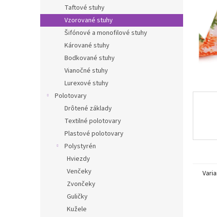
Taftové stuhy
Vzorované stuhy
Šifónové a monofilové stuhy
Kárované stuhy
Bodkované stuhy
Vianočné stuhy
Lurexové stuhy
Polotovary
Drôtené základy
Textilné polotovary
Plastové polotovary
Polystyrén
Hviezdy
Venčeky
Varia
Zvončeky
Guličky
Kužele