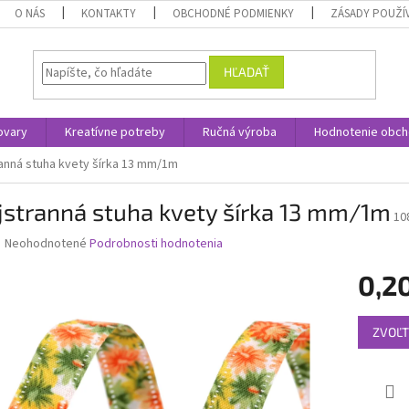
O NÁS
KONTAKTY
OBCHODNÉ PODMIENKY
ZÁSADY POUŽÍ
HĽADAŤ
ovary
Kreatívne potreby
Ručná výroba
Hodnotenie obc
anná stuha kvety šírka 13 mm/1m
jstranná stuha kvety šírka 13 mm/1m
10
Priemerné
Neohodnotené
Podrobnosti hodnotenia
hodnotenie
produktu
0,2
je
0,0
Jednotk
z
ZVOĽT
cena:
5
hviezdičiek.