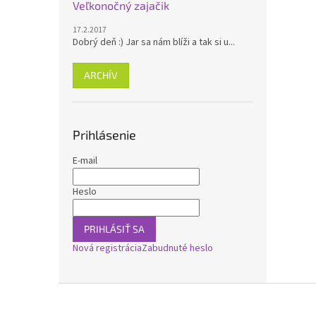
Veľkonočný zajačik
17.2.2017
Dobrý deň :) Jar sa nám blíži a tak si u...
ARCHÍV
Prihlásenie
E-mail
Heslo
PRIHLÁSIŤ SA
Nová registrácia
Zabudnuté heslo
Z
á