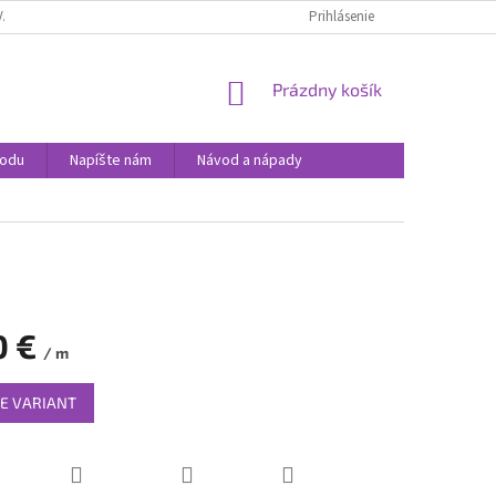
VANIA SÚBOROV COOKIES
PODMIENKY OCHRANY OSOBNÝCH ÚDAJOV
Prihlásenie
NÁKUPNÝ
Prázdny košík
KOŠÍK
hodu
Napíšte nám
Návod a nápady
0 €
/ m
ová
E VARIANT