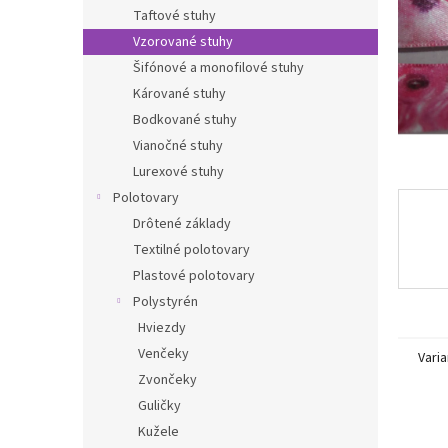
Taftové stuhy
Vzorované stuhy
Šifónové a monofilové stuhy
Kárované stuhy
Bodkované stuhy
Vianočné stuhy
Lurexové stuhy
Polotovary
Drôtené základy
Textilné polotovary
Plastové polotovary
Polystyrén
Hviezdy
Venčeky
Varia
Zvončeky
Guličky
Kužele