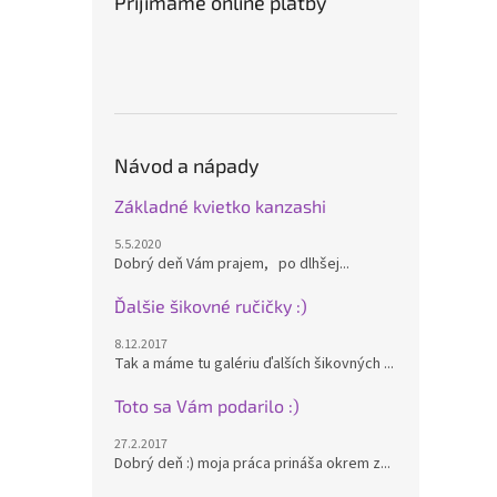
Prijímame online platby
Návod a nápady
Základné kvietko kanzashi
5.5.2020
Dobrý deň Vám prajem, po dlhšej...
Ďalšie šikovné ručičky :)
8.12.2017
Tak a máme tu galériu ďalších šikovných ...
Toto sa Vám podarilo :)
27.2.2017
Dobrý deň :) moja práca prináša okrem z...