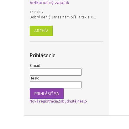
Veľkonočný zajačik
17.2.2017
Dobrý deň :) Jar sa nám blíži a tak si u...
ARCHÍV
Prihlásenie
E-mail
Heslo
PRIHLÁSIŤ SA
Nová registrácia
Zabudnuté heslo
Z
á