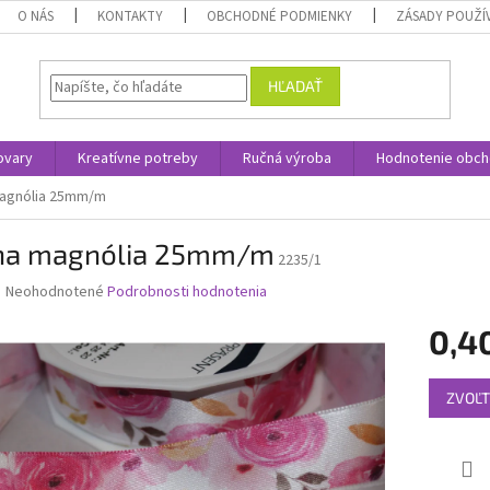
O NÁS
KONTAKTY
OBCHODNÉ PODMIENKY
ZÁSADY POUŽÍ
HĽADAŤ
ovary
Kreatívne potreby
Ručná výroba
Hodnotenie obc
agnólia 25mm/m
ha magnólia 25mm/m
2235/1
Priemerné
Neohodnotené
Podrobnosti hodnotenia
hodnotenie
produktu
0,4
je
0,0
Jednotk
z
ZVOĽT
cena:
5
hviezdičiek.