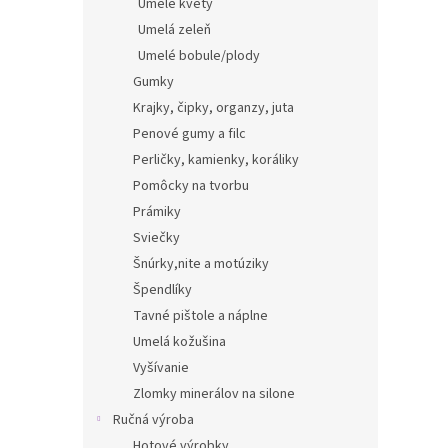
Umelé kvety
Umelá zeleň
Umelé bobule/plody
Gumky
Krajky, čipky, organzy, juta
Penové gumy a filc
Perličky, kamienky, koráliky
Pomôcky na tvorbu
Prámiky
Sviečky
Šnúrky,nite a motúziky
Špendlíky
Tavné pištole a náplne
Umelá kožušina
Vyšívanie
Zlomky minerálov na silone
Ručná výroba
Hotové výrobky