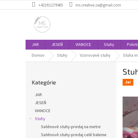
Prejsť
+421911279405
ms.creative.za@gmail.com
na
obsah
JAR
JESEŇ
VIANOCE
Stuhy
Polot
Domov
Stuhy
Vzorované stuhy
Stuha m
B
Stu
o
Preskočiť
č
Kategórie
kategórie
Jar
n
ý
JAR
p
JESEŇ
a
VIANOCE
n
e
Stuhy
l
Saténové stuhy-predaj na metre
Saténové stuhy-predaj celé balenie